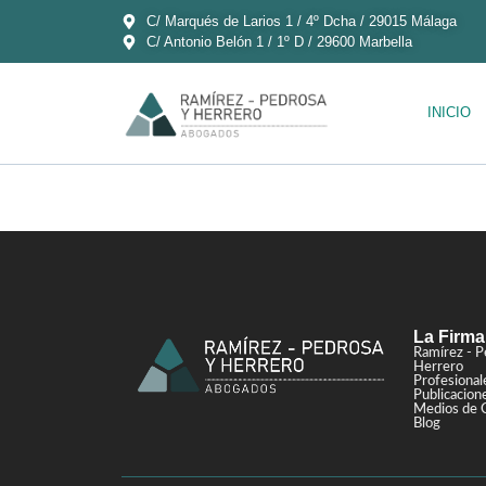
C/ Marqués de Larios 1 / 4º Dcha / 29015 Málaga
C/ Antonio Belón 1 / 1º D / 29600 Marbella
INICIO
La Firma
Ramírez - P
Herrero
Profesional
Publicacion
Medios de 
Blog