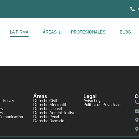
LA FIRMA
ÁREAS
PROFESIONALES
BLOG
Áreas
Legal
C
edrosa y
Derecho Civil
Aviso Legal
Derecho Mercantil
Política de Privacidad
es
Derecho Laboral
es
Derecho Administrativo
Comunicación
Derecho Penal
Derecho Bancario