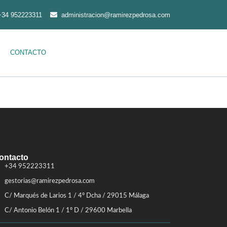
+34 952223311
administracion@ramirezpedrosa.com
CONTACTO
ontacto
+34 952223311
gestorias@ramirezpedrosa.com
C/ Marqués de Larios 1 / 4º Dcha / 29015 Málaga
C/ Antonio Belón 1 / 1º D / 29600 Marbella