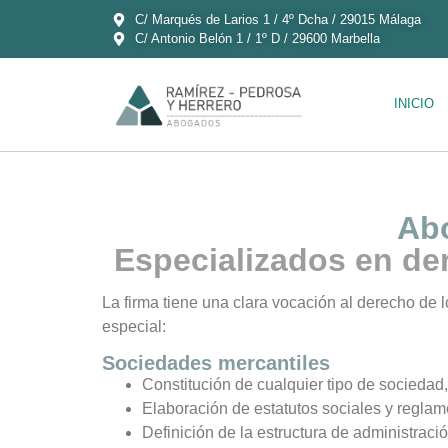
C/ Marqués de Larios 1 / 4º Dcha / 29015 Málaga
C/ Antonio Belón 1 / 1º D / 29600 Marbella
INICIO
Abo
Especializados en de
La firma tiene una clara vocación al derecho de l
especial:
Sociedades mercantiles
Constitución de cualquier tipo de sociedad,
Elaboración de estatutos sociales y regla
Definición de la estructura de administraci